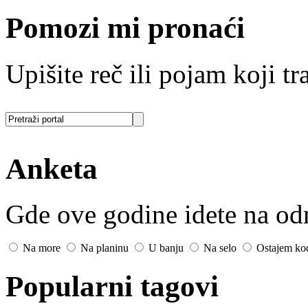
Pomozi mi pronaći
Upišite reč ili pojam koji tra
Anketa
Gde ove godine idete na o
Na more
Na planinu
U banju
Na selo
Ostajem ko
Popularni tagovi