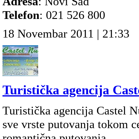
Adresa
: Novi Sad
T
elefon
: 021 526 800
18 Novembar 2011 | 21:33
Turistička agencija Cas
Turistička agencija Castel 
sve vrste putovanja tokom ce
romantična putovanja...