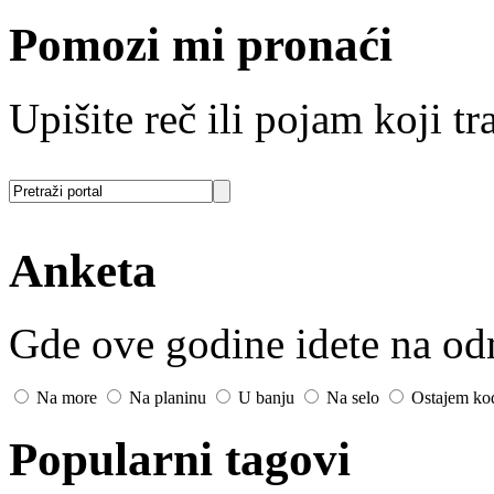
Pomozi mi pronaći
Upišite reč ili pojam koji tra
Anketa
Gde ove godine idete na o
Na more
Na planinu
U banju
Na selo
Ostajem ko
Popularni tagovi