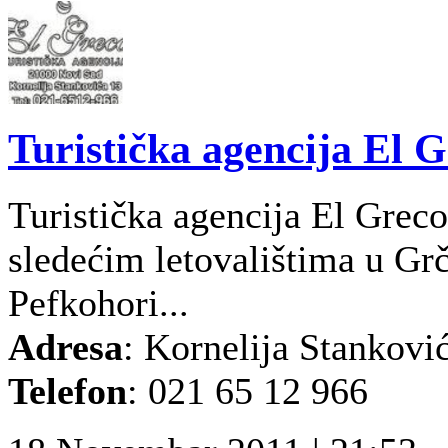
Turistička agencija El 
Turistička agencija El Grec
sledećim letovalištima u Grč
Pefkohori...
Adresa
: Kornelija Stankovi
Telefon
: 021 65 12 966