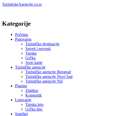
TuristickeAgencije.co.rs
Kategorije
Početna
Putovanja
Turističke destinacije
Saveti i novosti
Turska
Grčka
Avio karte
Turističke agencije
Turističke agencije Beograd
Turističke agencije Novi Sad
Turističke agencije Niš
Planine
Zlatibor
Kopaonik
Letovanje
Turska leto
Grčka leto
Smeštaj