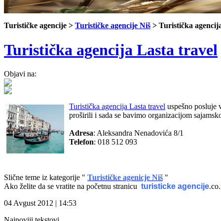
Turističke agencije >
Turističke agencije Niš
> Turistička agencij
Turistička agencija Lasta travel
Objavi na:
Turistička agencija Lasta travel
uspešno posluje v
proširili i sada se bavimo organizacijom sajamsk
Adresa
: Aleksandra Nenadovića 8/1
Telefon
: 018 512 093
Slične teme iz kategorije "
Turističke agenicje Niš
"
Ako želite da se vratite na početnu stranicu
turisticke agencije
.co.
04 Avgust 2012 | 14:53
Najnoviji tekstovi