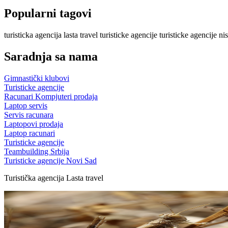
Popularni tagovi
turisticka agencija
lasta travel
turisticke agencije
turisticke agencije nis
Saradnja sa nama
Gimnastički klubovi
Turisticke agencije
Racunari Kompjuteri prodaja
Laptop servis
Servis racunara
Laptopovi prodaja
Laptop racunari
Turisticke agencije
Teambuilding Srbija
Turisticke agencije Novi Sad
Turistička agencija Lasta travel