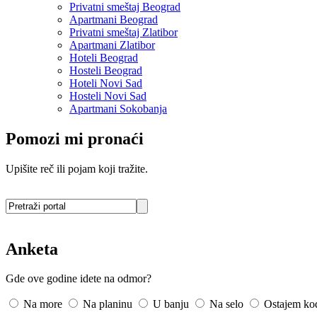
Privatni smeštaj Beograd
Apartmani Beograd
Privatni smeštaj Zlatibor
Apartmani Zlatibor
Hoteli Beograd
Hosteli Beograd
Hoteli Novi Sad
Hosteli Novi Sad
Apartmani Sokobanja
Pomozi mi pronaći
Upišite reč ili pojam koji tražite.
Anketa
Gde ove godine idete na odmor?
Na more
Na planinu
U banju
Na selo
Ostajem ko