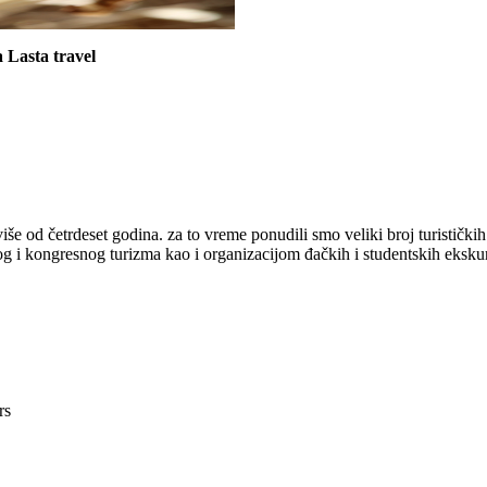
a Lasta travel
iše od četrdeset godina. za to vreme ponudili smo veliki broj turistički
og i kongresnog turizma kao i organizacijom đačkih i studentskih eksku
rs