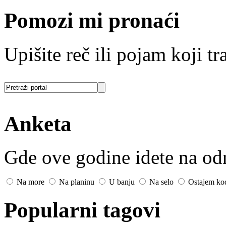
Pomozi mi pronaći
Upišite reč ili pojam koji tra
Anketa
Gde ove godine idete na o
Na more
Na planinu
U banju
Na selo
Ostajem ko
Popularni tagovi