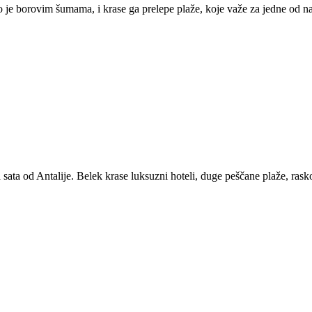
eno je borovim šumama, i krase ga prelepe plaže, koje važe za jedne od na
 sata od Antalije. Belek krase luksuzni hoteli, duge peščane plaže, rask