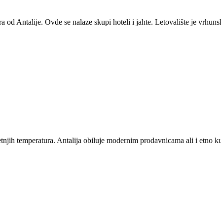
a od Antalije. Ovde se nalaze skupi hoteli i jahte. Letovalište je vrhuns
h letnjih temperatura. Antalija obiluje modernim prodavnicama ali i et