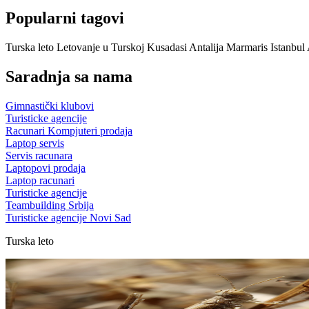
Popularni tagovi
Turska leto
Letovanje u Turskoj Kusadasi
Antalija
Marmaris
Istanbul
Saradnja sa nama
Gimnastički klubovi
Turisticke agencije
Racunari Kompjuteri prodaja
Laptop servis
Servis racunara
Laptopovi prodaja
Laptop racunari
Turisticke agencije
Teambuilding Srbija
Turisticke agencije Novi Sad
Turska leto