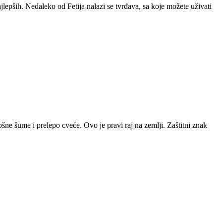
jlepših. Nedaleko od Fetija nalazi se tvrđava, sa koje možete uživati
ošne šume i prelepo cveće. Ovo je pravi raj na zemlji. Zaštitni znak