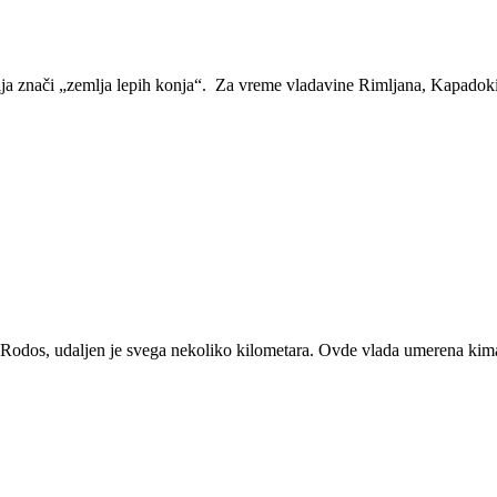
ija znači „zemlja lepih konja“. Za vreme vladavine Rimljana, Kapadokij
a Rodos, udaljen je svega nekoliko kilometara. Ovde vlada umerena kima,