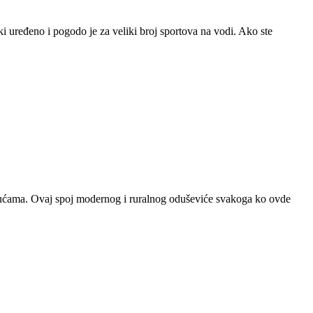
ki uređeno i pogodo je za veliki broj sportova na vodi. Ako ste
no kućama. Ovaj spoj modernog i ruralnog oduševiće svakoga ko ovde