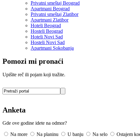
Privatni smeštaj Beograd
Apartmani Beograd
Privatni smeštaj Zlatibor
Apartmani Zlatibor
Hoteli Beograd
Hosteli Beograd
Hoteli Novi Sad
Hosteli Novi Sad
Apartmani Sokobanja
Pomozi mi pronaći
Upišite reč ili pojam koji tražite.
Anketa
Gde ove godine idete na odmor?
Na more
Na planinu
U banju
Na selo
Ostajem ko