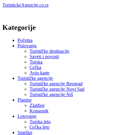
TuristickeAgencije.co.rs
Kategorije
Početna
Putovanja
Turističke destinacije
Saveti i novosti
Turska
Grčka
Avio karte
Turističke agencije
Turističke agencije Beograd
Turističke agencije Novi Sad
Turističke agencije Niš
Planine
Zlatibor
Kopaonik
Letovanje
Turska leto
Grčka leto
Smeštaj