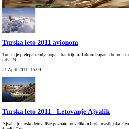
Turska leto 2011 avionom
Turska je prelepa zemlja bogata tradicijom. Tokom bogate i burne isto
privlači...
21 April 2011 | 15:09
Turska leto 2011 - Letovanje Ajvalik
Ajvalik je tursko letovalište poznato po velikom broju maslinjaka. O
živeli i Grci...