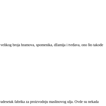
d velikog broja hramova, spomenika, džamija i tvrđava, ono što takođe
dvadesetak fabrika za proizvodnju maslinovog ulja. Ovde su nekada