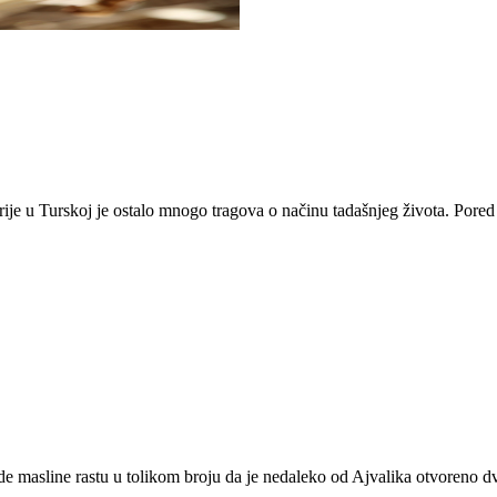
rije u Turskoj je ostalo mnogo tragova o načinu tadašnjeg života. Pore
vde masline rastu u tolikom broju da je nedaleko od Ajvalika otvoreno 