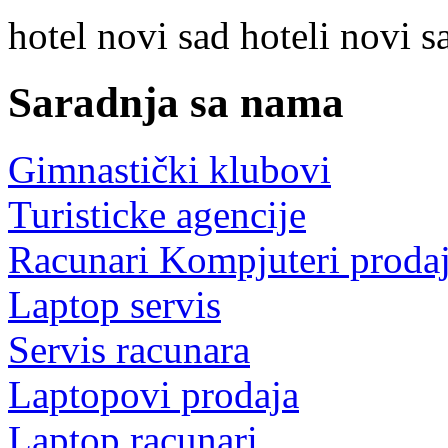
hotel
novi sad
hoteli novi s
Saradnja sa nama
Gimnastički klubovi
Turisticke agencije
Racunari Kompjuteri proda
Laptop servis
Servis racunara
Laptopovi prodaja
Laptop racunari