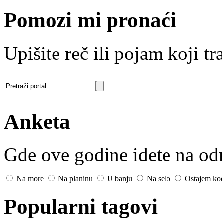
Pomozi mi pronaći
Upišite reč ili pojam koji tra
Anketa
Gde ove godine idete na o
Na more
Na planinu
U banju
Na selo
Ostajem ko
Popularni tagovi