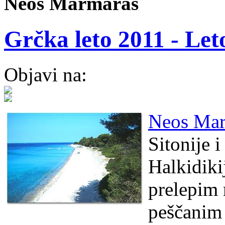
Neos Marmaras
Grčka leto 2011 - Le
Objavi na:
Neos Mar
Sitonije i
Halkidik
prelepim
peščanim