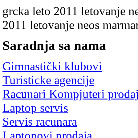
grcka
leto
2011
letovanje
n
2011
letovanje neos marma
Saradnja sa nama
Gimnastički klubovi
Turisticke agencije
Racunari Kompjuteri proda
Laptop servis
Servis racunara
Laptopovi prodaja