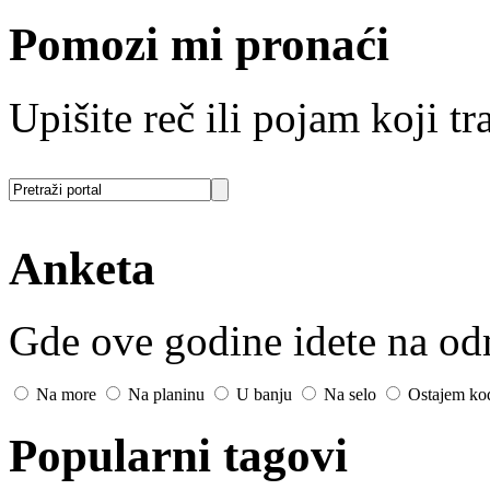
Pomozi mi pronaći
Upišite reč ili pojam koji tra
Anketa
Gde ove godine idete na o
Na more
Na planinu
U banju
Na selo
Ostajem ko
Popularni tagovi