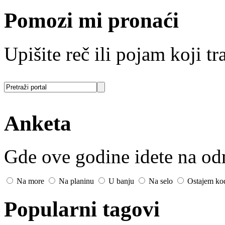
Pomozi mi pronaći
Upišite reč ili pojam koji tra
Anketa
Gde ove godine idete na o
Na more
Na planinu
U banju
Na selo
Ostajem ko
Popularni tagovi