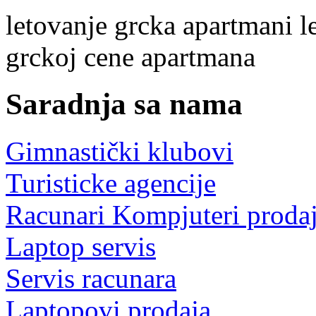
letovanje
grcka
apartmani
l
grckoj
cene apartmana
Saradnja sa nama
Gimnastički klubovi
Turisticke agencije
Racunari Kompjuteri proda
Laptop servis
Servis racunara
Laptopovi prodaja