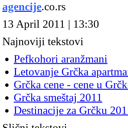
age
ncije
.co.rs
13 April 2011 | 13:30
Najnoviji tekstovi
Pefkohori aranžmani
Letovanje Grčka apartma
Grčka cene - cene u Grčk
Grčka smeštaj 2011
Destinacije za Grčku 201
Slični tekstovi