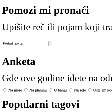
Pomozi mi pronaći
Upišite reč ili pojam koji tra
Anketa
Gde ove godine idete na o
Na more
Na planinu
U banju
Na selo
Ostajem ko
Popularni tagovi