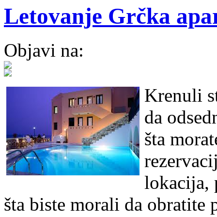
Letovanje Grčka apa
Objavi na:
Krenuli s
da odsedn
šta morat
rezervaci
lokacija, 
šta biste morali da obratite 