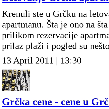
Krenuli ste u Grčku na letova
apartmanu. Šta je ono na šta
prilikom rezervacije apartma
prilaz plaži i pogled su nešto
13 April 2011 | 13:30
Grčka cene - cene u Grč