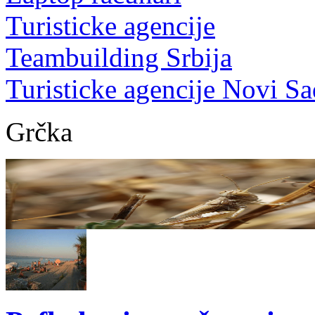
Turisticke agencije
Teambuilding Srbija
Turisticke agencije Novi Sa
Grčka