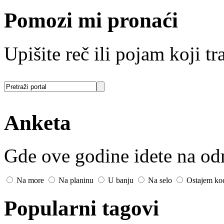
Pomozi mi pronaći
Upišite reč ili pojam koji tra
Anketa
Gde ove godine idete na o
Na more
Na planinu
U banju
Na selo
Ostajem ko
Popularni tagovi