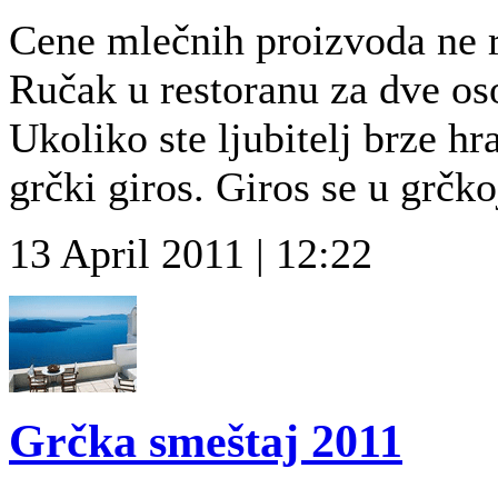
Cene mlečnih proizvoda ne r
Ručak u restoranu za dve os
Ukoliko ste ljubitelj brze h
grčki giros. Giros se u grčko
13 April 2011 | 12:22
Grčka smeštaj 2011