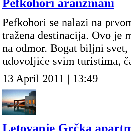
Pefkohori aranžmani
Pefkohori se nalazi na prvom
tražena destinacija. Ovo je
na odmor. Bogat biljni svet,
udovoljiće svim turistima, č
13 April 2011 | 13:49
Letovanje Grčka apart