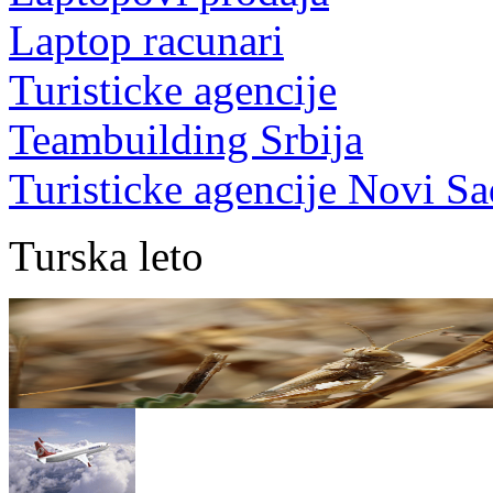
Laptop racunari
Turisticke agencije
Teambuilding Srbija
Turisticke agencije Novi Sa
Turska leto