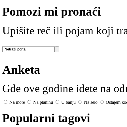
Pomozi mi pronaći
Upišite reč ili pojam koji tra
Anketa
Gde ove godine idete na o
Na more
Na planinu
U banju
Na selo
Ostajem ko
Popularni tagovi